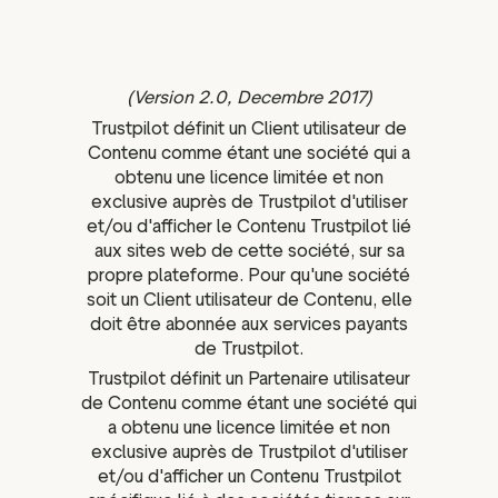
ation
(Version 2.0, Decembre 2017)
Trustpilot définit un Client utilisateur de
executive teams
Contenu comme étant une société qui a
 policy
obtenu une licence limitée et non
exclusive auprès de Trustpilot d'utiliser
very policy
et/ou d'afficher le Contenu Trustpilot lié
hics
aux sites web de cette société, sur sa
propre plateforme. Pour qu'une société
 association
soit un Client utilisateur de Contenu, elle
eference
doit être abonnée aux services payants
f matters
de Trustpilot.
r the board
Trustpilot définit un Partenaire utilisateur
ment of Reasons
de Contenu comme étant une société qui
a obtenu une licence limitée et non
exclusive auprès de Trustpilot d'utiliser
et/ou d'afficher un Contenu Trustpilot